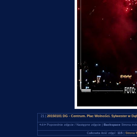
21 |
20150101 DG - Centrum. Plac Wolności. Sylwester w D
<-/->
Poprzednie zdjęcie / Następne zdjęcie |
Backspace
Strona ind
Całkowita ilość zdjęć:
115
|
Strona 