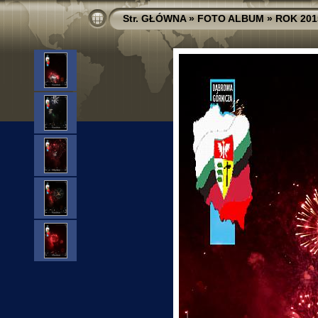
Str. GŁÓWNA
»
FOTO ALBUM
»
ROK 201