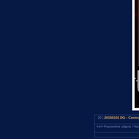
20 |
20150101 DG - Centr
<-/->
Poprzednie zdjęcie / Nas