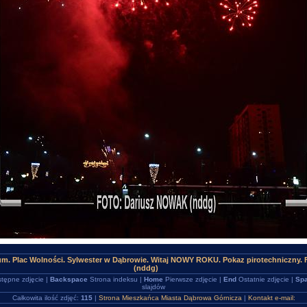
um. Plac Wolności. Sylwester w Dąbrowie. Witaj NOWY ROKU. Pokaz pirotechniczny.
(nddg)
tępne zdjęcie |
Backspace
Strona indeksu |
Home
Pierwsze zdjęcie |
End
Ostatnie zdjęcie |
Spa
slajdów
Całkowita ilość zdjęć:
115
|
Strona Mieszkańca Miasta Dąbrowa Górnicza
|
Kontakt e-mail: