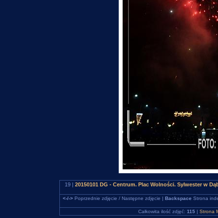
19 |
20150101 DG - Centrum. Plac Wolności. Sylwester w D
<-/->
Poprzednie zdjęcie / Następne zdjęcie |
Backspace
Strona ind
Całkowita ilość zdjęć:
115
|
Strona 