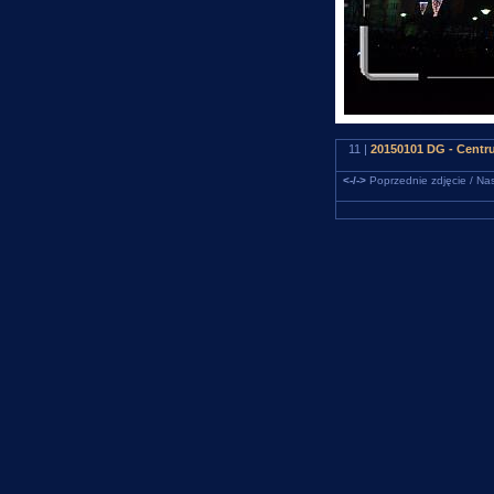
11 |
20150101 DG - Centr
<-/->
Poprzednie zdjęcie / Nas