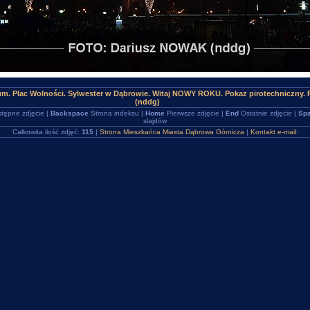
um. Plac Wolności. Sylwester w Dąbrowie. Witaj NOWY ROKU. Pokaz pirotechniczny.
(nddg)
tępne zdjęcie |
Backspace
Strona indeksu |
Home
Pierwsze zdjęcie |
End
Ostatnie zdjęcie |
Spa
slajdów
Całkowita ilość zdjęć:
115
|
Strona Mieszkańca Miasta Dąbrowa Górnicza
|
Kontakt e-mail: