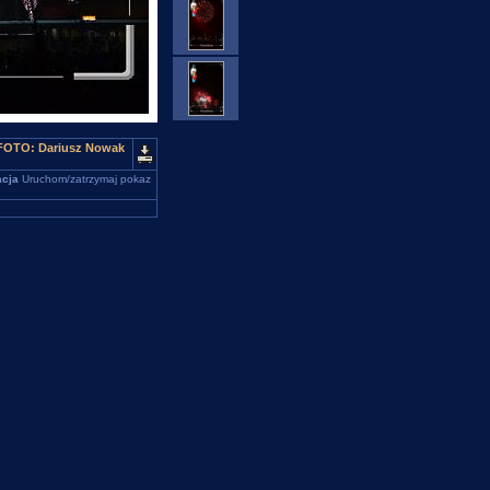
 FOTO: Dariusz Nowak
cja
Uruchom/zatrzymaj pokaz