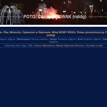
m. Plac Wolności. Sylwester w Dąbrowie. Witaj NOWY ROKU. Pokaz pirotechniczny.
(nddg)
tępne zdjęcie |
Backspace
Strona indeksu |
Home
Pierwsze zdjęcie |
End
Ostatnie zdjęcie |
Spa
slajdów
Całkowita ilość zdjęć:
115
|
Strona Mieszkańca Miasta Dąbrowa Górnicza
|
Kontakt e-mail: