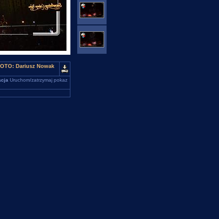
 FOTO: Dariusz Nowak
cja
Uruchom/zatrzymaj pokaz