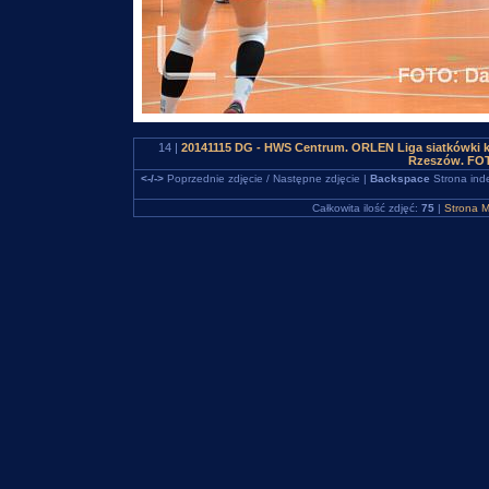
14 |
20141115 DG - HWS Centrum. ORLEN Liga siatkówki 
Rzeszów. FOT
<-/->
Poprzednie zdjęcie / Następne zdjęcie |
Backspace
Strona ind
Całkowita ilość zdjęć:
75
|
Strona M