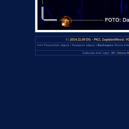
9 |
2014.11.09 DG - PKZ. ZagłębieWood. 
<-/->
Poprzednie zdjęcie / Następne zdjęcie |
Backspace
Strona ind
Całkowita ilość zdjęć:
35
|
Strona M