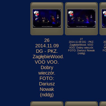
26
27
2014.11.09 DG - PKZ.
20
2014.11.09
ZagłębieWood. VOO
Z
VOO. Dobry wieczór.
V
DG - PKZ.
FOTO: Dariusz Nowak
FO
(nddg)
ZagłębieWood.
VOO VOO.
Dobry
wieczór.
FOTO:
Dariusz
Nowak
(nddg)