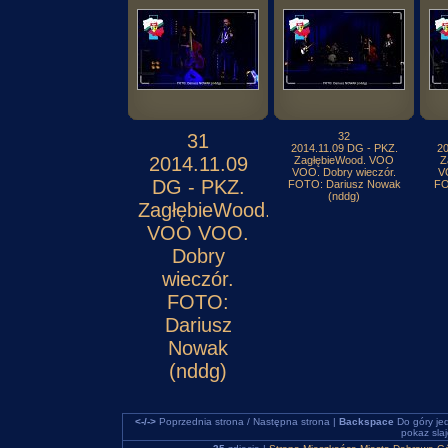
31
32
2014.11.09 DG - PKZ.
20
2014.11.09
ZagłębieWood. VOO
Z
VOO. Dobry wieczór.
V
DG - PKZ.
FOTO: Dariusz Nowak
FO
(nddg)
ZagłębieWood.
VOO VOO.
Dobry
wieczór.
FOTO:
Dariusz
Nowak
(nddg)
<-/->
Poprzednia strona / Następna strona |
Backspace
Do góry je
pokaz sla