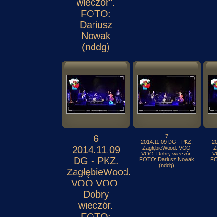
wieczór".
FOTO:
Dariusz
Nowak
(nddg)
6
7
2014.11.09 DG - PKZ.
20
2014.11.09
ZagłębieWood. VOO
Z
VOO. Dobry wieczór.
V
DG - PKZ.
FOTO: Dariusz Nowak
FO
(nddg)
ZagłębieWood.
VOO VOO.
Dobry
wieczór.
FOTO: