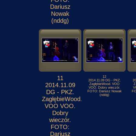
Dariusz
Nowak
(nddg)
11
12
2014.11.09 DG - PKZ.
20
2014.11.09
ZagłębieWood. VOO
Z
VOO. Dobry wieczór.
V
DG - PKZ.
FOTO: Dariusz Nowak
FO
(nddg)
ZagłębieWood.
VOO VOO.
Dobry
wieczór.
FOTO:
Dariusz