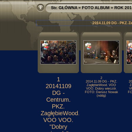
Str. GŁÓWNA
»
FOTO ALBUM
»
ROK 201
2014.11.09 DG - PKZ. Z
1
2
2014.11.09 DG - PKZ.
20
20141109
ZagłębieWood. VOO
Z
VOO. Dobry wieczór.
V
DG -
FOTO: Dariusz Nowak
FO
(nddg)
Centrum.
PKZ.
ZagłębieWood.
VOO VOO.
"Dobry