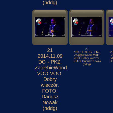
(nddg)
21
22
2014.11.09 DG - PKZ.
20
2014.11.09
ZagłębieWood. VOO
Z
VOO. Dobry wieczór.
V
DG - PKZ.
FOTO: Dariusz Nowak
FO
(nddg)
ZagłębieWood.
VOO VOO.
Dobry
wieczór.
FOTO:
Dariusz
Nowak
(nddg)