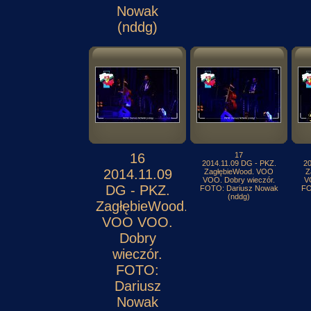
Nowak
(nddg)
16
17
2014.11.09 DG - PKZ.
20
2014.11.09
ZagłębieWood. VOO
Z
VOO. Dobry wieczór.
V
DG - PKZ.
FOTO: Dariusz Nowak
FO
(nddg)
ZagłębieWood.
VOO VOO.
Dobry
wieczór.
FOTO:
Dariusz
Nowak