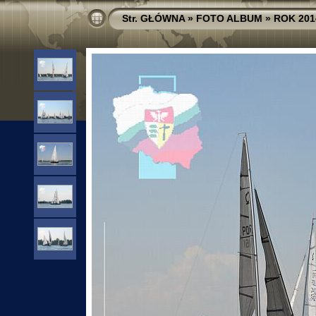
Str. GŁÓWNA
»
FOTO ALBUM
»
ROK 201