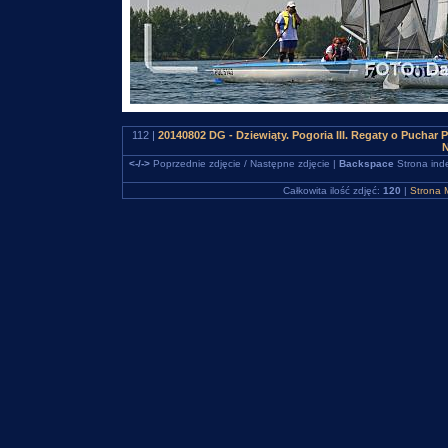
112 |
20140802 DG - Dziewiąty. Pogoria III. Regaty o Pucha
N
<-/->
Poprzednie zdjęcie / Następne zdjęcie |
Backspace
Strona ind
Całkowita ilość zdjęć:
120
|
Strona 