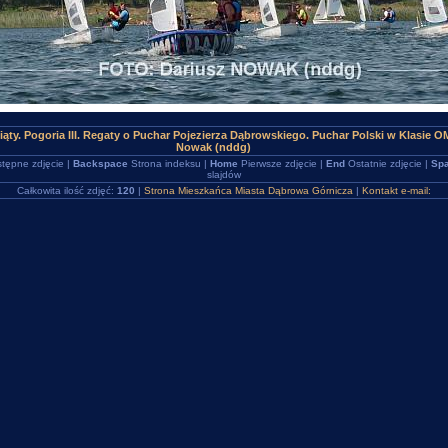
ąty. Pogoria III. Regaty o Puchar Pojezierza Dąbrowskiego. Puchar Polski w Klasie
Nowak (nddg)
tępne zdjęcie |
Backspace
Strona indeksu |
Home
Pierwsze zdjęcie |
End
Ostatnie zdjęcie |
Spa
slajdów
Całkowita ilość zdjęć:
120
|
Strona Mieszkańca Miasta Dąbrowa Górnicza
|
Kontakt e-mail: