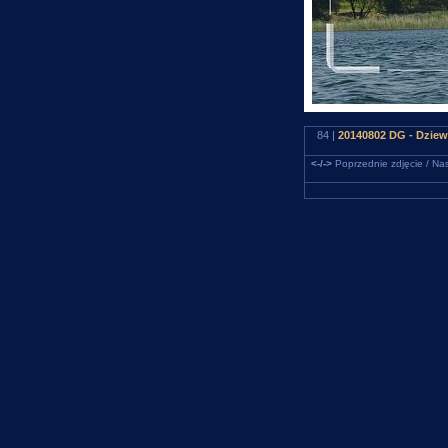
84 |
20140802 DG - Dziewi
<-/->
Poprzednie zdjęcie / Nas