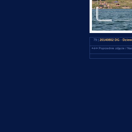
79 |
20140802 DG - Dziewi
<-/->
Poprzednie zdjęcie / Nas