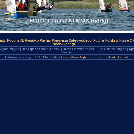
ąty. Pogoria III. Regaty o Puchar Pojezierza Dąbrowskiego. Puchar Polski w Klasie
Nowak (nddg)
tępne zdjęcie |
Backspace
Strona indeksu |
Home
Pierwsze zdjęcie |
End
Ostatnie zdjęcie |
Spa
slajdów
Całkowita ilość zdjęć:
120
|
Strona Mieszkańca Miasta Dąbrowa Górnicza
|
Kontakt e-mail: