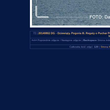
72 |
20140802 DG - Dziewiąty. Pogoria III. Regaty o Puchar
N
<-/->
Poprzednie zdjęcie / Następne zdjęcie |
Backspace
Strona ind
Całkowita ilość zdjęć:
120
|
Strona 