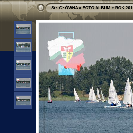
Str. GŁÓWNA
»
FOTO ALBUM
»
ROK 201