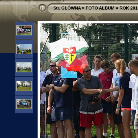
Str. GŁÓWNA
»
FOTO ALBUM
»
ROK 201