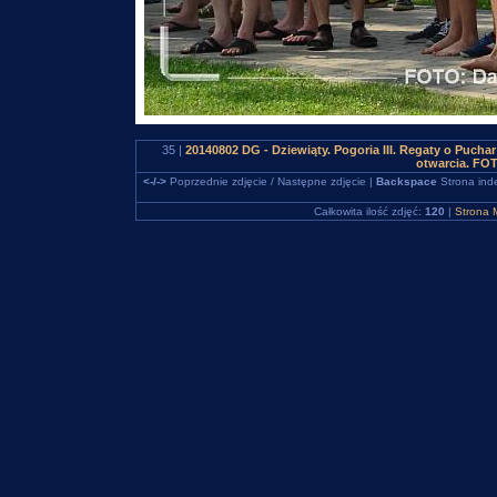
35 |
20140802 DG - Dziewiąty. Pogoria III. Regaty o Puch
otwarcia. FO
<-/->
Poprzednie zdjęcie / Następne zdjęcie |
Backspace
Strona ind
Całkowita ilość zdjęć:
120
|
Strona 