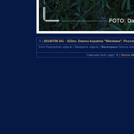
5 |
20140706 DG - Sólno. Dawna kopalnia "Wiesława". Pozo
<-/->
Poprzednie zdjęcie / Następne zdjęcie |
Backspace
Strona ind
Całkowita ilość zdjęć:
5
|
Strona M