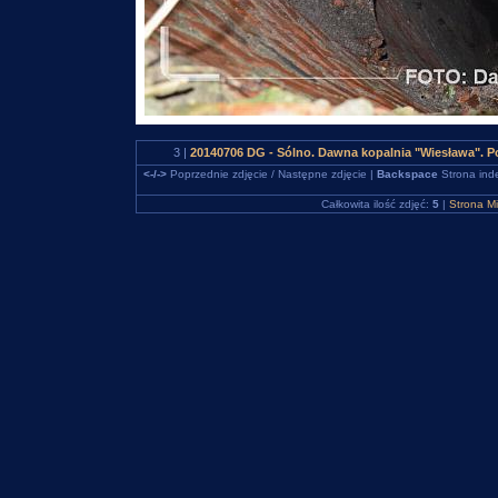
3 |
20140706 DG - Sólno. Dawna kopalnia "Wiesława". 
<-/->
Poprzednie zdjęcie / Następne zdjęcie |
Backspace
Strona ind
Całkowita ilość zdjęć:
5
|
Strona M