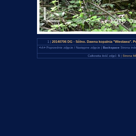
1 |
20140706 DG - Sólno. Dawna kopalnia "Wiesława". 
<-/->
Poprzednie zdjęcie / Następne zdjęcie |
Backspace
Strona ind
Całkowita ilość zdjęć:
5
|
Strona M