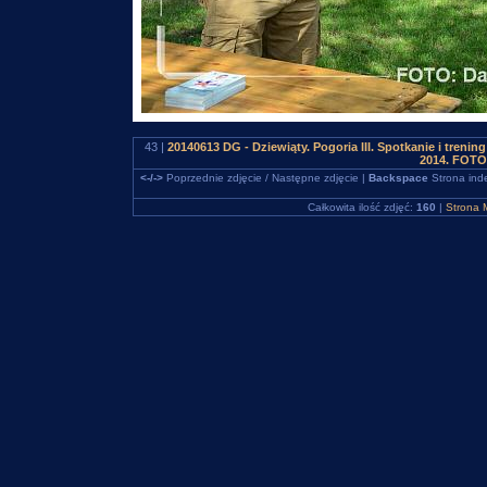
43 |
20140613 DG - Dziewiąty. Pogoria III. Spotkanie i tren
2014. FOTO
<-/->
Poprzednie zdjęcie / Następne zdjęcie |
Backspace
Strona ind
Całkowita ilość zdjęć:
160
|
Strona 