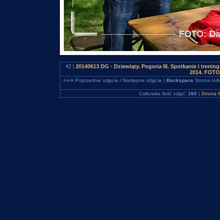
42 |
20140613 DG - Dziewiąty. Pogoria III. Spotkanie i tren
2014. FOTO
<-/->
Poprzednie zdjęcie / Następne zdjęcie |
Backspace
Strona ind
Całkowita ilość zdjęć:
160
|
Strona 