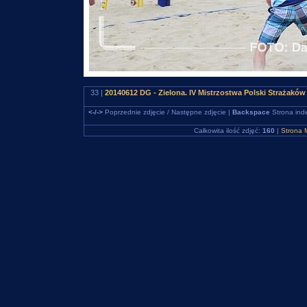
33 |
20140612 DG - Zielona. IV Mistrzostwa Polski Strażakó
<-/->
Poprzednie zdjęcie / Następne zdjęcie |
Backspace
Strona ind
Całkowita ilość zdjęć:
160
|
Strona 