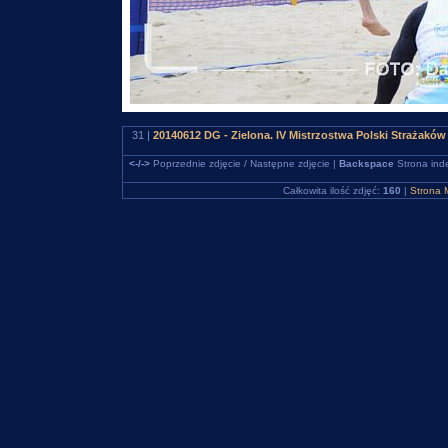
31 |
20140612 DG - Zielona. IV Mistrzostwa Polski Strażakó
<-/->
Poprzednie zdjęcie / Następne zdjęcie |
Backspace
Strona ind
Całkowita ilość zdjęć:
160
|
Strona 