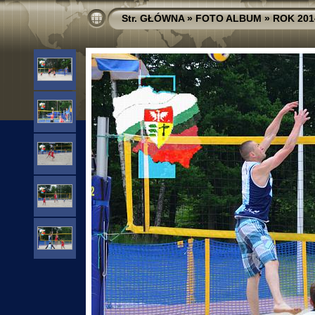
Str. GŁÓWNA
»
FOTO ALBUM
»
ROK 201