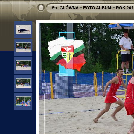
Str. GŁÓWNA
»
FOTO ALBUM
»
ROK 201