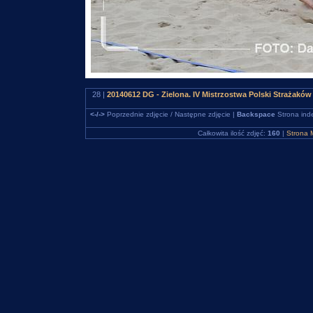
28 |
20140612 DG - Zielona. IV Mistrzostwa Polski Strażakó
<-/->
Poprzednie zdjęcie / Następne zdjęcie |
Backspace
Strona ind
Całkowita ilość zdjęć:
160
|
Strona 