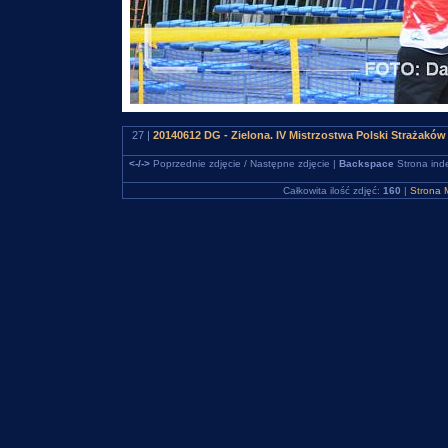
27 |
20140612 DG - Zielona. IV Mistrzostwa Polski Strażakó
<-/->
Poprzednie zdjęcie / Następne zdjęcie |
Backspace
Strona ind
Całkowita ilość zdjęć:
160
|
Strona 