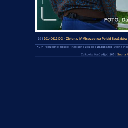
19 |
20140612 DG - Zielona. IV Mistrzostwa Polski Strażakó
<-/->
Poprzednie zdjęcie / Następne zdjęcie |
Backspace
Strona ind
Całkowita ilość zdjęć:
160
|
Strona 