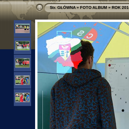
Str. GŁÓWNA
»
FOTO ALBUM
»
ROK 201