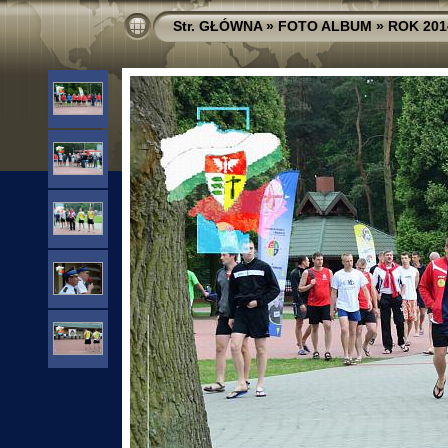
Str. GŁÓWNA
»
FOTO ALBUM
»
ROK 201