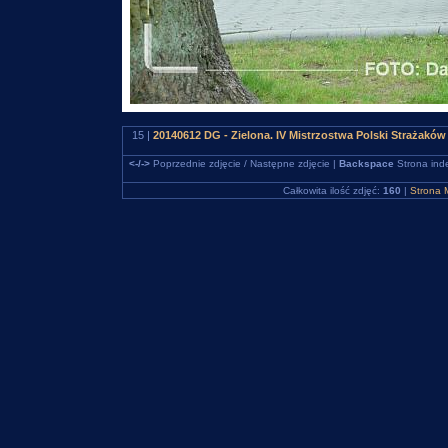
15 |
20140612 DG - Zielona. IV Mistrzostwa Polski Strażakó
<-/->
Poprzednie zdjęcie / Następne zdjęcie |
Backspace
Strona ind
Całkowita ilość zdjęć:
160
|
Strona 