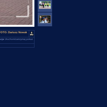
. FOTO: Dariusz Nowak
cja
Uruchom/zatrzymaj pokaz