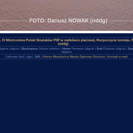
a. IV Mistrzostwa Polski Strażaków PSP w siatkówce plażowej. Rozpoczęcie turnieju
(nddg)
tępne zdjęcie |
Backspace
Strona indeksu |
Home
Pierwsze zdjęcie |
End
Ostatnie zdjęcie |
Spa
slajdów
Całkowita ilość zdjęć:
160
|
Strona Mieszkańca Miasta Dąbrowa Górnicza
|
Kontakt e-mail: