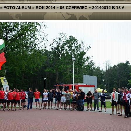
»
FOTO ALBUM
»
ROK 2014
»
06 CZERWIEC
»
20140612 B 13 A