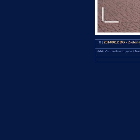
8 |
20140612 DG - Zielon
<-/->
Poprzednie zdjęcie / Nas