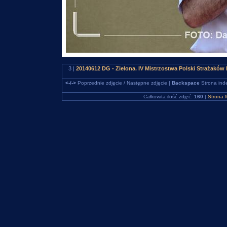
3 |
20140612 DG - Zielona. IV Mistrzostwa Polski Strażakó
<-/->
Poprzednie zdjęcie / Następne zdjęcie |
Backspace
Strona ind
Całkowita ilość zdjęć:
160
|
Strona 