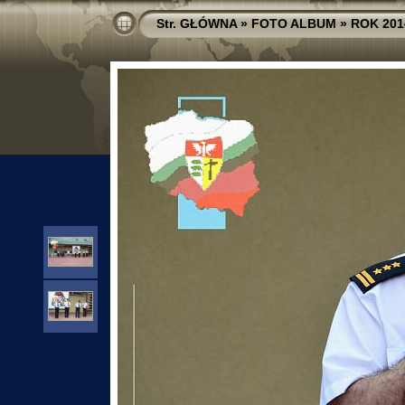
Str. GŁÓWNA
»
FOTO ALBUM
»
ROK 201