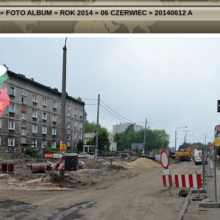
»
FOTO ALBUM
»
ROK 2014
»
06 CZERWIEC
»
20140612 A