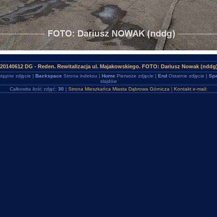
20140612 DG - Reden. Rewitalizacja ul. Majakowskiego. FOTO: Dariusz Nowak (nddg
tępne zdjęcie |
Backspace
Strona indeksu |
Home
Pierwsze zdjęcie |
End
Ostatnie zdjęcie |
Spa
slajdów
Całkowita ilość zdjęć:
30
|
Strona Mieszkańca Miasta Dąbrowa Górnicza
|
Kontakt e-mail: