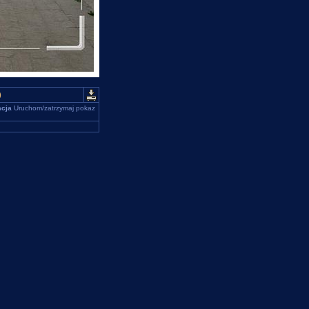
)
cja
Uruchom/zatrzymaj pokaz