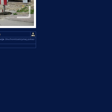
)
cja
Uruchom/zatrzymaj pokaz