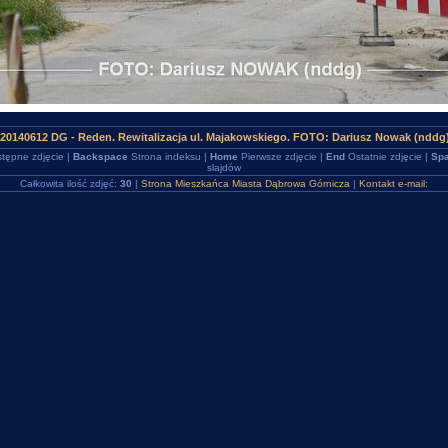
20140612 DG - Reden. Rewitalizacja ul. Majakowskiego. FOTO: Dariusz Nowak (nddg
tępne zdjęcie |
Backspace
Strona indeksu |
Home
Pierwsze zdjęcie |
End
Ostatnie zdjęcie |
Spa
slajdów
Całkowita ilość zdjęć:
30
|
Strona Mieszkańca Miasta Dąbrowa Górnicza
|
Kontakt e-mail: