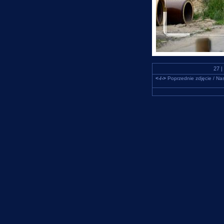
27 |
<-/->
Poprzednie zdjęcie / Nas