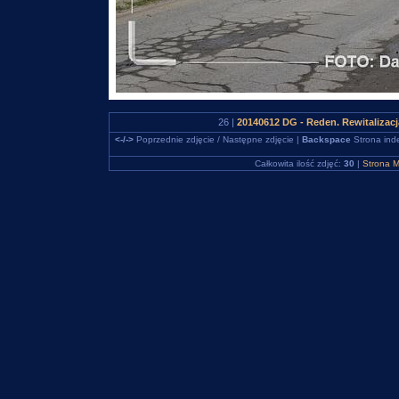
26 |
20140612 DG - Reden. Rewitalizac
<-/->
Poprzednie zdjęcie / Następne zdjęcie |
Backspace
Strona ind
Całkowita ilość zdjęć:
30
|
Strona M