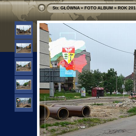
Str. GŁÓWNA
»
FOTO ALBUM
»
ROK 201