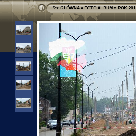
Str. GŁÓWNA
»
FOTO ALBUM
»
ROK 201