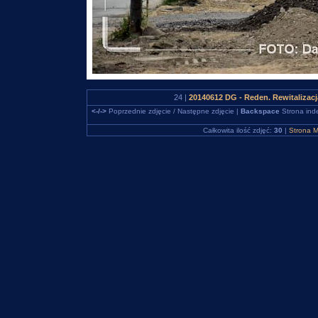
24 |
20140612 DG - Reden. Rewitalizac
<-/->
Poprzednie zdjęcie / Następne zdjęcie |
Backspace
Strona ind
Całkowita ilość zdjęć:
30
|
Strona M