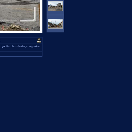
)
cja
Uruchom/zatrzymaj pokaz