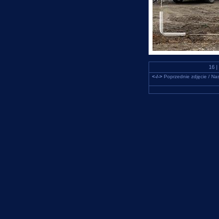
16 |
<-/->
Poprzednie zdjęcie / Nas