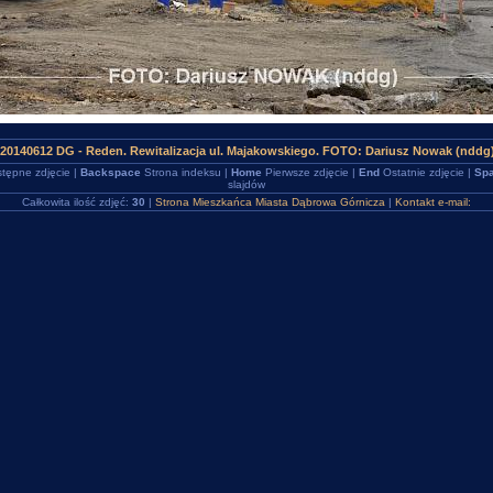
20140612 DG - Reden. Rewitalizacja ul. Majakowskiego. FOTO: Dariusz Nowak (nddg
tępne zdjęcie |
Backspace
Strona indeksu |
Home
Pierwsze zdjęcie |
End
Ostatnie zdjęcie |
Spa
slajdów
Całkowita ilość zdjęć:
30
|
Strona Mieszkańca Miasta Dąbrowa Górnicza
|
Kontakt e-mail: