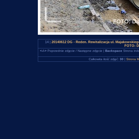
14 |
20140612 DG - Reden. Rewitalizacja ul. Majakowskieg
FOTO: D
<-/->
Poprzednie zdjęcie / Następne zdjęcie |
Backspace
Strona ind
Całkowita ilość zdjęć:
30
|
Strona M