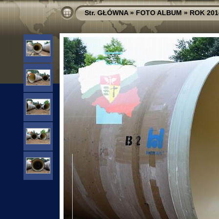
Str. GŁÓWNA
»
FOTO ALBUM
»
ROK 201