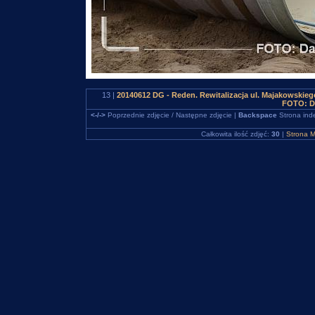
13 |
20140612 DG - Reden. Rewitalizacja ul. Majakowskieg
FOTO: D
<-/->
Poprzednie zdjęcie / Następne zdjęcie |
Backspace
Strona ind
Całkowita ilość zdjęć:
30
|
Strona M