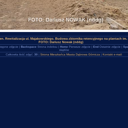
n. Rewitalizacja ul. Majakowskiego. Budowa zbiornika retencyjnego na plantach im.
FOTO: Dariusz Nowak (nddg)
tępne zdjęcie |
Backspace
Strona indeksu |
Home
Pierwsze zdjęcie |
End
Ostatnie zdjęcie |
Spa
slajdów
Całkowita ilość zdjęć:
30
|
Strona Mieszkańca Miasta Dąbrowa Górnicza
|
Kontakt e-mail: