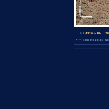
11 |
20140612 DG - Rede
<-/->
Poprzednie zdjęcie / Nas