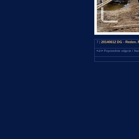
7 |
20140612 DG - Reden. R
<-/->
Poprzednie zdjęcie / Nas