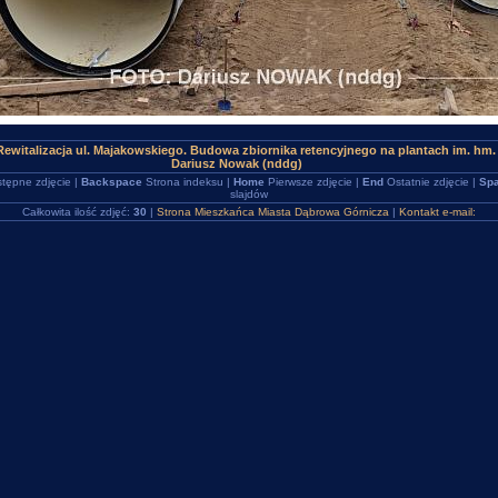
ewitalizacja ul. Majakowskiego. Budowa zbiornika retencyjnego na plantach im. hm
Dariusz Nowak (nddg)
tępne zdjęcie |
Backspace
Strona indeksu |
Home
Pierwsze zdjęcie |
End
Ostatnie zdjęcie |
Spa
slajdów
Całkowita ilość zdjęć:
30
|
Strona Mieszkańca Miasta Dąbrowa Górnicza
|
Kontakt e-mail: