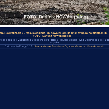
n. Rewitalizacja ul. Majakowskiego. Budowa zbiornika retencyjnego na plantach im.
FOTO: Dariusz Nowak (nddg)
tępne zdjęcie |
Backspace
Strona indeksu |
Home
Pierwsze zdjęcie |
End
Ostatnie zdjęcie |
Spa
slajdów
Całkowita ilość zdjęć:
15
|
Strona Mieszkańca Miasta Dąbrowa Górnicza
|
Kontakt e-mail: