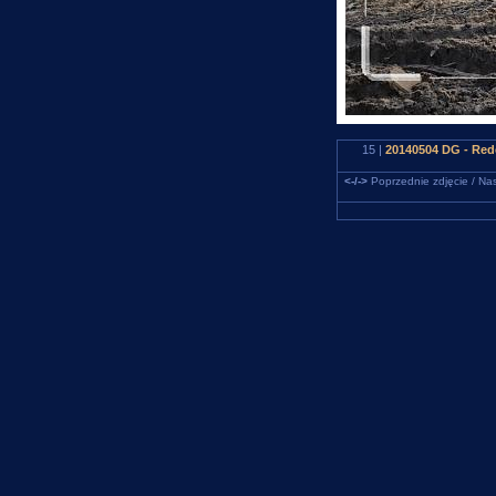
15 |
20140504 DG - Rede
<-/->
Poprzednie zdjęcie / Nas