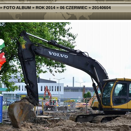
»
FOTO ALBUM
»
ROK 2014
»
06 CZERWIEC
»
20140604