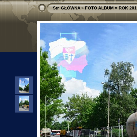
Str. GŁÓWNA
»
FOTO ALBUM
»
ROK 201