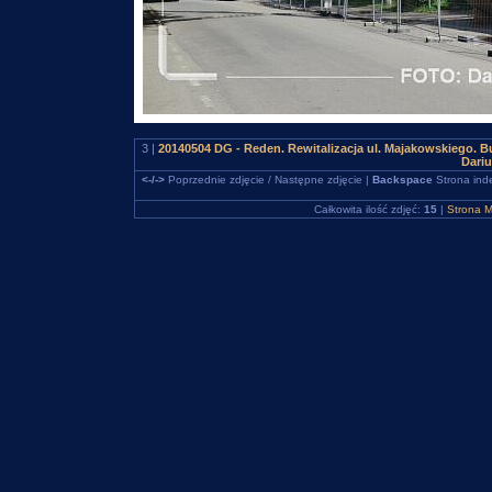
3 |
20140504 DG - Reden. Rewitalizacja ul. Majakowskiego. 
Dari
<-/->
Poprzednie zdjęcie / Następne zdjęcie |
Backspace
Strona ind
Całkowita ilość zdjęć:
15
|
Strona M