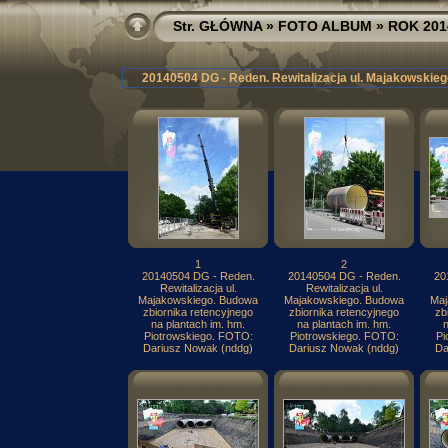
Str. GŁÓWNA
»
FOTO ALBUM
»
ROK 201
20140504 DG - Reden. Rewitalizacja ul. Majakowskieg
1
2
20140504 DG - Reden.
20140504 DG - Reden.
20
Rewitalizacja ul.
Rewitalizacja ul.
Majakowskiego. Budowa
Majakowskiego. Budowa
Maj
zbiornika retencyjnego
zbiornika retencyjnego
zb
na plantach im. hm.
na plantach im. hm.
n
Piotrowskiego. FOTO:
Piotrowskiego. FOTO:
Pi
Dariusz Nowak (nddg)
Dariusz Nowak (nddg)
Da