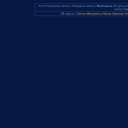
<-/->
Poprzednia strona / Następna strona |
Backspace
Do góry je
pokaz sla
15
zdjęcia |
Strona Mieszkańca Miasta Dąbrowa Gó