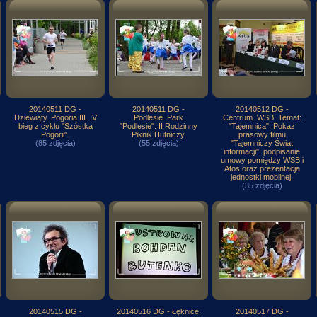
20140511 DG -
20140511 DG -
20140512 DG -
Dziewiąty. Pogoria III. IV
Podlesie. Park
Centrum. WSB. Temat:
bieg z cyklu "Szóstka
"Podlesie". II Rodzinny
"Tajemnica". Pokaz
Pogorii".
Piknik Hutniczy.
prasowy filmu
(85 zdjęcia)
(55 zdjęcia)
"Tajemniczy Świat
informacji", podpisanie
umowy pomiędzy WSB i
Atos oraz prezentacja
jednostki mobilnej.
(35 zdjęcia)
20140515 DG -
20140516 DG - Łęknice.
20140517 DG -