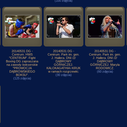
(100 zdjęcia)
20140531 DG -
20140531 DG -
20140531 DG -
Centrum. HWS
Centrum. Park im. gen.
Centrum. Park im. gen.
"CENTRUM". Fight
J. Hallera. DNI /2/
J. Hallera. DNI /2/
Boxing DG zapraszana
DĄBROWY
DĄBROWY
na zawody bokserskie
GÓRNICZEJ.
GÓRNICZEJ. Maryla
"PROMOCJA
KALOKAGATHIA i KRUK
RODOWICZ.
DĄBROWSKIEGO
w ramach rozgrzewki.
(60 zdjęcia)
BOKSU".
(30 zdjęcia)
(125 zdjęcia)