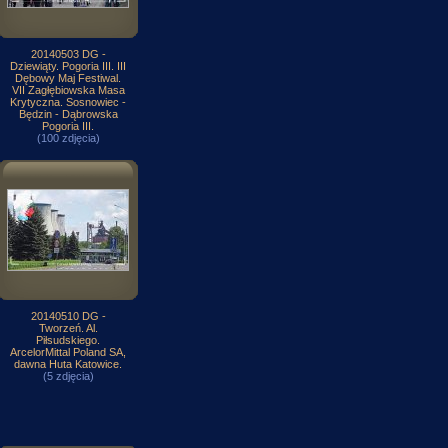
20140503 DG -
Dziewiąty. Pogoria III. III
Dębowy Maj Festiwal.
VII Zagłębiowska Masa
Krytyczna. Sosnowiec -
Będzin - Dąbrowska
Pogoria III.
(100 zdjęcia)
20140510 DG -
Tworzeń. Al.
Piłsudskiego.
ArcelorMittal Poland SA,
dawna Huta Katowice.
(5 zdjęcia)