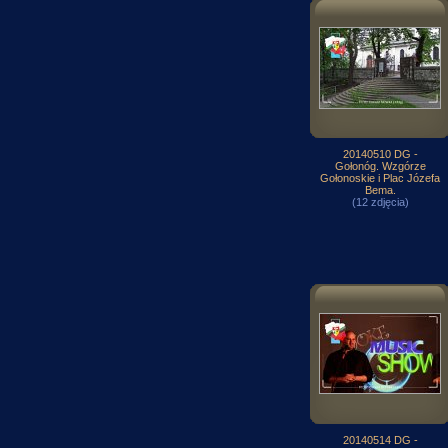
20140510 DG -
Gołonóg. Wzgórze
Gołonoskie i Plac Józefa
Bema.
(12 zdjęcia)
20140514 DG -