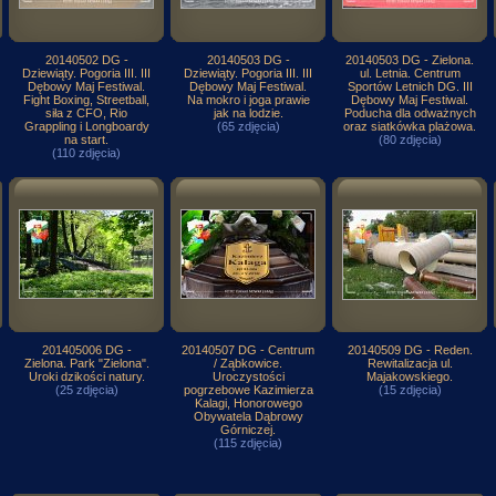
20140502 DG -
20140503 DG -
20140503 DG - Zielona.
Dziewiąty. Pogoria III. III
Dziewiąty. Pogoria III. III
ul. Letnia. Centrum
Dębowy Maj Festiwal.
Dębowy Maj Festiwal.
Sportów Letnich DG. III
Fight Boxing, Streetball,
Na mokro i joga prawie
Dębowy Maj Festiwal.
siła z CFO, Rio
jak na lodzie.
Poducha dla odważnych
Grappling i Longboardy
(65 zdjęcia)
oraz siatkówka plażowa.
na start.
(80 zdjęcia)
(110 zdjęcia)
201405006 DG -
20140507 DG - Centrum
20140509 DG - Reden.
Zielona. Park "Zielona".
/ Ząbkowice.
Rewitalizacja ul.
Uroki dzikości natury.
Uroczystości
Majakowskiego.
(25 zdjęcia)
pogrzebowe Kazimierza
(15 zdjęcia)
Kalagi, Honorowego
Obywatela Dąbrowy
Górniczej.
(115 zdjęcia)