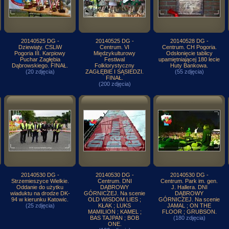
20140525 DG -
20140525 DG -
20140528 DG -
Dziewiąty. CSLiW
Centrum. VI
Centrum. CH Pogoria.
Pogoria III. Karpiowy
Międzykulturowy
Odsłonięcie tablicy
Puchar Zagłębia
Festiwal
upamiętniającej 180 lecie
Dąbrowskiego. FINAŁ.
Folklorystyczny
Huty Bankowa.
(20 zdjęcia)
ZAGŁĘBIE I SĄSIEDZI.
(55 zdjęcia)
FINAŁ.
(200 zdjęcia)
20140530 DG -
20140530 DG -
20140530 DG -
Strzemieszyce Wielkie.
Centrum. DNI
Centrum. Park im. gen.
Oddanie do użytku
DĄBROWY
J. Hallera. DNI
wiaduktu na drodze DK-
GÓRNICZEJ. Na scenie
DĄBROWY
94 w kierunku Katowic.
OLD WISDOM LIES ;
GÓRNICZEJ. Na scenie
(25 zdjęcia)
KŁAK ; LUKS
JAMAL ; ON THE
MAMILION ; KAMEL ;
FLOOR ; GRUBSON.
BAS TAJPAN ; BOB
(180 zdjęcia)
ONE.