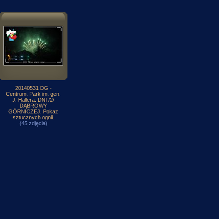
20140531 DG -
Centrum. Park im. gen.
J. Hallera. DNI /2/
DĄBROWY
GÓRNICZEJ. Pokaz
sztucznych ognii.
(45 zdjęcia)