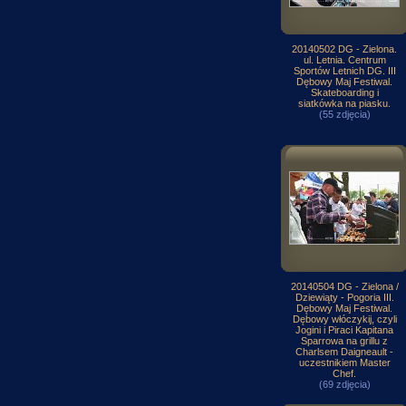
20140502 DG - Zielona.
ul. Letnia. Centrum
Sportów Letnich DG. III
Dębowy Maj Festiwal.
Skateboarding i
siatkówka na piasku.
(55 zdjęcia)
20140504 DG - Zielona /
Dziewiąty - Pogoria III.
Dębowy Maj Festiwal.
Dębowy włóczykij, czyli
Jogini i Piraci Kapitana
Sparrowa na grillu z
Charlsem Daigneault -
uczestnikiem Master
Chef.
(69 zdjęcia)