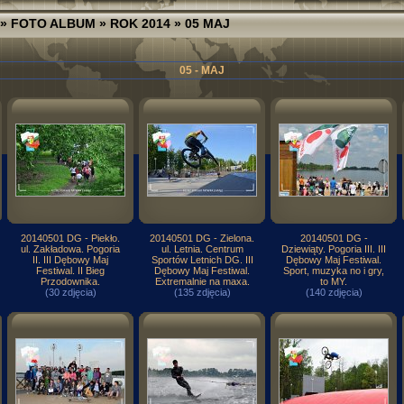
»
FOTO ALBUM
»
ROK 2014
» 05 MAJ
05 - MAJ
20140501 DG - Piekło.
20140501 DG - Zielona.
20140501 DG -
ul. Zakładowa. Pogoria
ul. Letnia. Centrum
Dziewiąty. Pogoria III. III
II. III Dębowy Maj
Sportów Letnich DG. III
Dębowy Maj Festiwal.
Festiwal. II Bieg
Dębowy Maj Festiwal.
Sport, muzyka no i gry,
Przodownika.
Extremalnie na maxa.
to MY.
(30 zdjęcia)
(135 zdjęcia)
(140 zdjęcia)