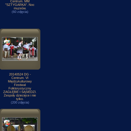
Centrum. MM
"SZTYGARKA". Noc
muzeów.
(60 zdjęcia)
20140524 DG -
Centrum. VI
Międzykulturowy
Festiwal
Folklorystyczny
ZAGŁĘBIE I SĄSIEDZI.
Zespoły dziecięce i nie
tylko.
(200 zdjęcia)