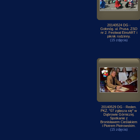
20140524 DG -
Gołonóg. ul. Prusa. ZSO
nr 2. Festiwal EtnoART i
piknik rodzinny.
(15 zdjęcia)
20140529 DG - Reden.
PKZ. "07 zgłasza się" w
Dąbrowie Górniczej.
Spotkanie z
Bronisławem Cieślakiem
i Piotrem Piotrowskim.
(15 zdjęcia)