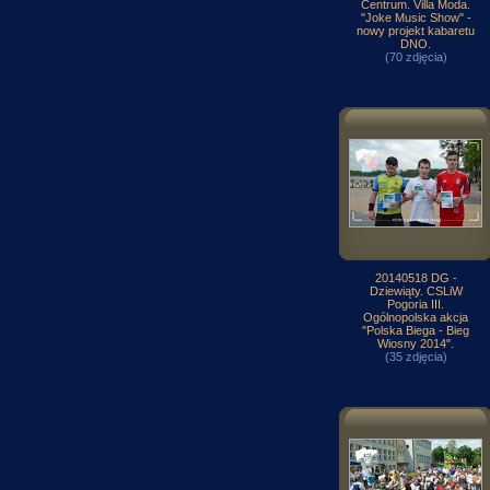
Centrum. Villa Moda.
"Joke Music Show" -
nowy projekt kabaretu
DNO.
(70 zdjęcia)
20140518 DG -
Dziewiąty. CSLiW
Pogoria III.
Ogólnopolska akcja
"Polska Biega - Bieg
Wiosny 2014".
(35 zdjęcia)