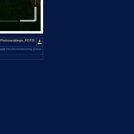
. Piotrowskiego. FOTO:
cja
Uruchom/zatrzymaj pokaz