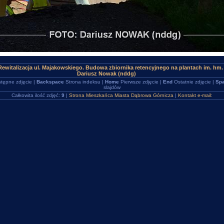
ewitalizacja ul. Majakowskiego. Budowa zbiornika retencyjnego na plantach im. hm
Dariusz Nowak (nddg)
tępne zdjęcie |
Backspace
Strona indeksu |
Home
Pierwsze zdjęcie |
End
Ostatnie zdjęcie |
Spa
slajdów
Całkowita ilość zdjęć:
9
|
Strona Mieszkańca Miasta Dąbrowa Górnicza
|
Kontakt e-mail: