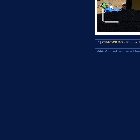
7 |
20140528 DG - Reden. R
<-/->
Poprzednie zdjęcie / Nas