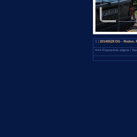
1 |
20140528 DG - Reden. R
<-/->
Poprzednie zdjęcie / Nas