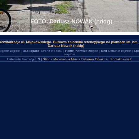
ewitalizacja ul. Majakowskiego. Budowa zbiornika retencyjnego na plantach im. hm
Dariusz Nowak (nddg)
tępne zdjęcie |
Backspace
Strona indeksu |
Home
Pierwsze zdjęcie |
End
Ostatnie zdjęcie |
Spa
slajdów
Całkowita ilość zdjęć:
9
|
Strona Mieszkańca Miasta Dąbrowa Górnicza
|
Kontakt e-mail: