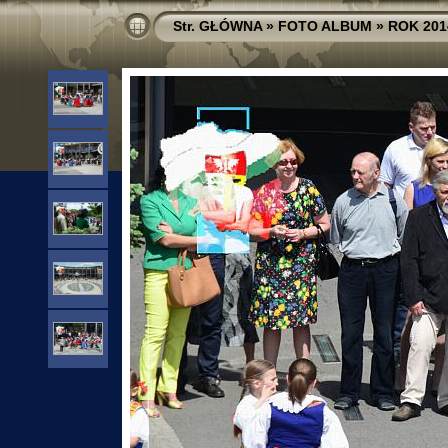
Str. GŁÓWNA
»
FOTO ALBUM
»
ROK 201