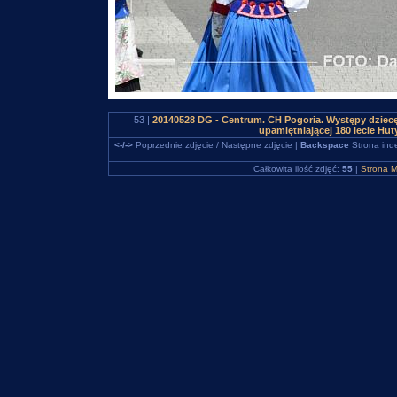
53 |
20140528 DG - Centrum. CH Pogoria. Występy dziec
upamiętniającej 180 lecie H
<-/->
Poprzednie zdjęcie / Następne zdjęcie |
Backspace
Strona ind
Całkowita ilość zdjęć:
55
|
Strona M