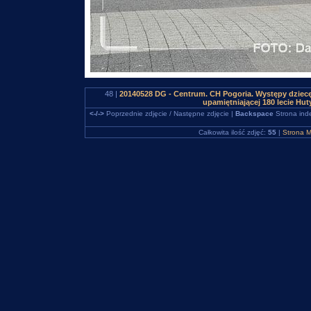
48 |
20140528 DG - Centrum. CH Pogoria. Występy dziec
upamiętniającej 180 lecie H
<-/->
Poprzednie zdjęcie / Następne zdjęcie |
Backspace
Strona ind
Całkowita ilość zdjęć:
55
|
Strona M