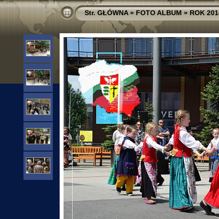
Str. GŁÓWNA
»
FOTO ALBUM
»
ROK 201