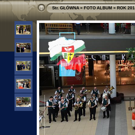
Str. GŁÓWNA
»
FOTO ALBUM
»
ROK 201