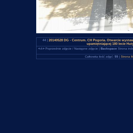
44 |
20140528 DG - Centrum. CH Pogoria. Otwarcie wystaw
upamiętniającej 180 lecie H
<-/->
Poprzednie zdjęcie / Następne zdjęcie |
Backspace
Strona ind
Całkowita ilość zdjęć:
55
|
Strona M