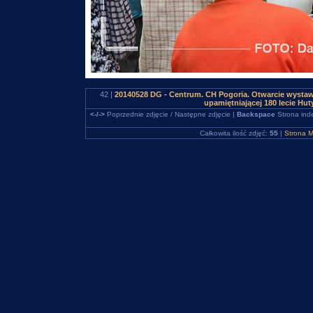
42 |
20140528 DG - Centrum. CH Pogoria. Otwarcie wystaw
upamiętniającej 180 lecie H
<-/->
Poprzednie zdjęcie / Następne zdjęcie |
Backspace
Strona ind
Całkowita ilość zdjęć:
55
|
Strona M