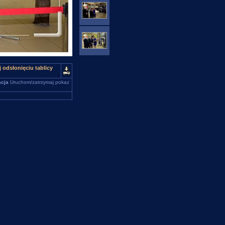
odsłonięciu tablicy
cja
Uruchom/zatrzymaj pokaz