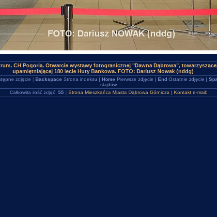
rum. CH Pogoria. Otwarcie wystawy fotogranicznej "Dawna Dąbrowa", towarzyszącej 
upamiętniającej 180 lecie Huty Bankowa. FOTO: Dariusz Nowak (nddg)
tępne zdjęcie |
Backspace
Strona indeksu |
Home
Pierwsze zdjęcie |
End
Ostatnie zdjęcie |
Spa
slajdów
Całkowita ilość zdjęć:
55
|
Strona Mieszkańca Miasta Dąbrowa Górnicza
|
Kontakt e-mail: