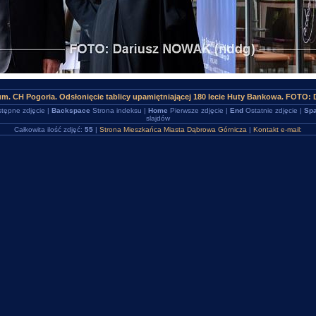
m. CH Pogoria. Odsłonięcie tablicy upamiętniającej 180 lecie Huty Bankowa. FOTO:
tępne zdjęcie |
Backspace
Strona indeksu |
Home
Pierwsze zdjęcie |
End
Ostatnie zdjęcie |
Spa
slajdów
Całkowita ilość zdjęć:
55
|
Strona Mieszkańca Miasta Dąbrowa Górnicza
|
Kontakt e-mail: