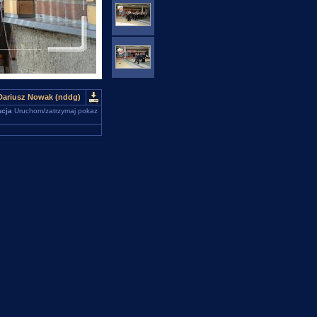
 Dariusz Nowak (nddg)
cja
Uruchom/zatrzymaj pokaz