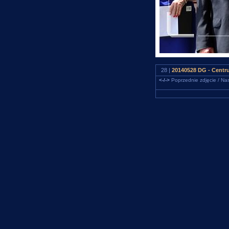
28 |
20140528 DG - Centru
<-/->
Poprzednie zdjęcie / Nas