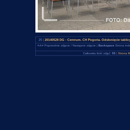
25 |
20140528 DG - Centrum. CH Pogoria. Odsłonięcie tabli
<-/->
Poprzednie zdjęcie / Następne zdjęcie |
Backspace
Strona ind
Całkowita ilość zdjęć:
55
|
Strona M