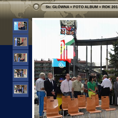
Str. GŁÓWNA
»
FOTO ALBUM
»
ROK 201