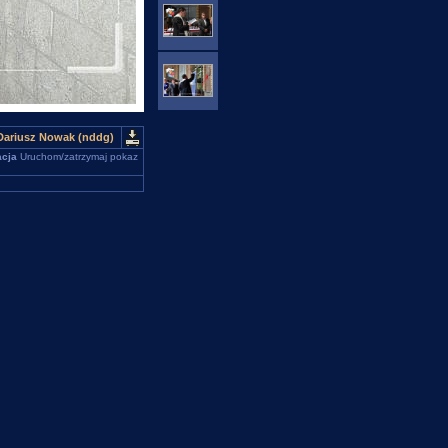
 Dariusz Nowak (nddg)
cja
Uruchom/zatrzymaj pokaz