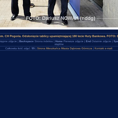
m. CH Pogoria. Odsłonięcie tablicy upamiętniającej 180 lecie Huty Bankowa. FOTO:
tępne zdjęcie |
Backspace
Strona indeksu |
Home
Pierwsze zdjęcie |
End
Ostatnie zdjęcie |
Spa
slajdów
Całkowita ilość zdjęć:
55
|
Strona Mieszkańca Miasta Dąbrowa Górnicza
|
Kontakt e-mail: