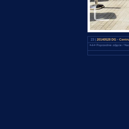
23 |
20140528 DG - Centru
<-/->
Poprzednie zdjęcie / Nas