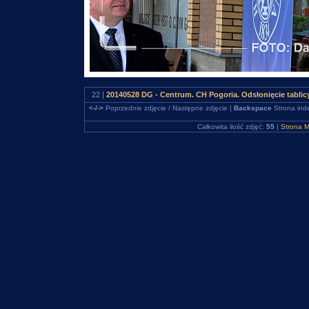
22 |
20140528 DG - Centrum. CH Pogoria. Odsłonięcie tabli
<-/->
Poprzednie zdjęcie / Następne zdjęcie |
Backspace
Strona ind
Całkowita ilość zdjęć:
55
|
Strona M