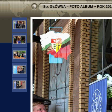
Str. GŁÓWNA
»
FOTO ALBUM
»
ROK 201